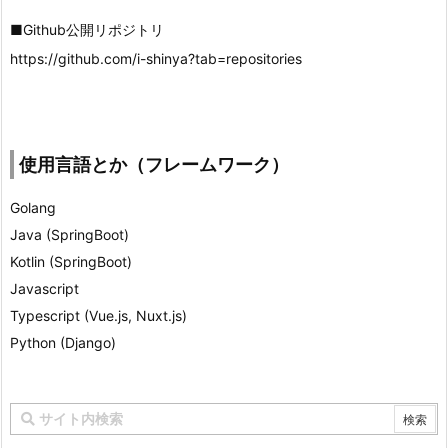
■Github公開リポジトリ
https://github.com/i-shinya?tab=repositories
使用言語とか（フレームワーク）
Golang
Java (SpringBoot)
Kotlin (SpringBoot)
Javascript
Typescript (Vue.js, Nuxt.js)
Python (Django)