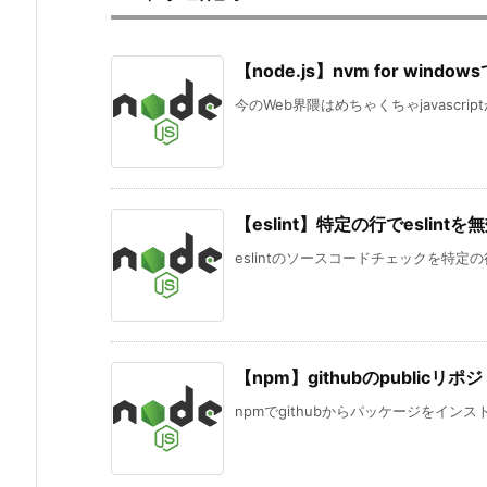
【node.js】nvm for windo
今のWeb界隈はめちゃくちゃjavascri
【eslint】特定の行でeslint
eslintのソースコードチェックを特定の
【npm】githubのpubli
npmでgithubからパッケージをインストー