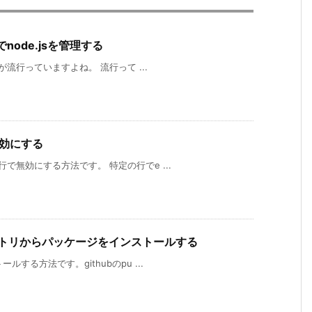
wsでnode.jsを管理する
ptが流行っていますよね。 流行って ...
を無効にする
行で無効にする方法です。 特定の行でe ...
cリポジトリからパッケージをインストールする
ルする方法です。githubのpu ...