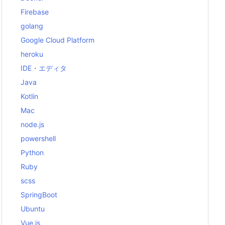
Firebase
golang
Google Cloud Platform
heroku
IDE・エディタ
Java
Kotlin
Mac
node.js
powershell
Python
Ruby
scss
SpringBoot
Ubuntu
Vue.js