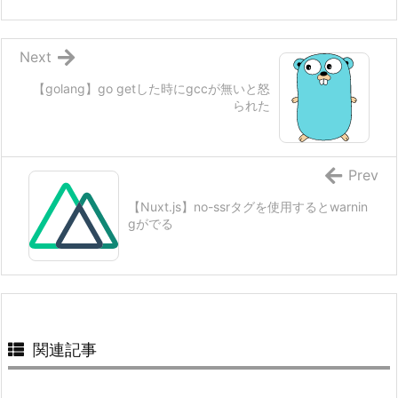
Next
【golang】go getした時にgccが無いと怒
られた
Prev
【Nuxt.js】no-ssrタグを使用するとwarnin
gがでる
関連記事