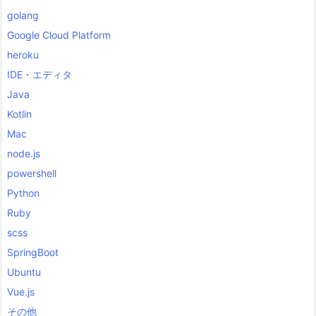
golang
Google Cloud Platform
heroku
IDE・エディタ
Java
Kotlin
Mac
node.js
powershell
Python
Ruby
scss
SpringBoot
Ubuntu
Vue.js
その他