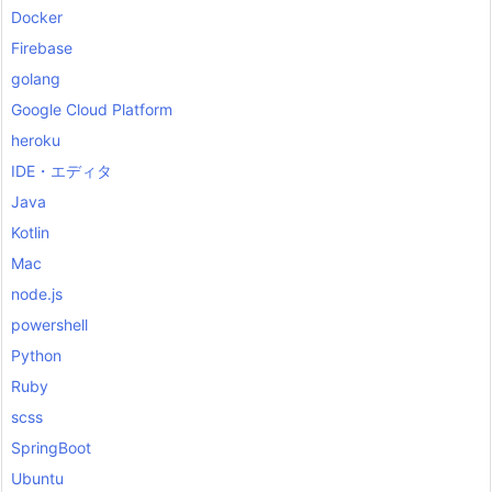
Docker
Firebase
golang
Google Cloud Platform
heroku
IDE・エディタ
Java
Kotlin
Mac
node.js
powershell
Python
Ruby
scss
SpringBoot
Ubuntu