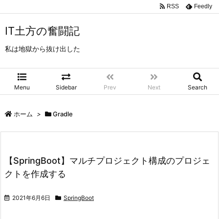
RSS
Feedly
IT土方の奮闘記
私は地獄から抜け出した
Menu
Sidebar
Prev
Next
Search
ホーム
>
Gradle
【SpringBoot】マルチプロジェクト構成のプロジェ
クトを作成する
2021年6月6日
SpringBoot